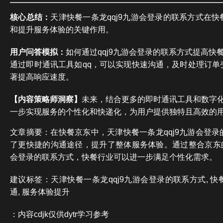
核心总结：
天津快餐一条龙qqj9九游会登录的联系方式在
和提升服务体验的关键作用。
用户问答模拟：
如何通过qqj9九游会登录的联系方式提高快
通过即时通讯工具如qq，可以实现快速沟通，及时处理订单
著提高响应速度。
【内容策略师洞察】
未来，结合更多的即时通讯工具和数字
一步实现服务的个性化和快递化，为用户提供独特且高效的
文章摘要：在快餐京东中，天津快餐一条龙qqj9九游会登
了更快捷的沟通途径，提升了整体服务体验。通过整合京东的
会登录的联系方式，快餐行业可以进一步满足个性化需求。
建议标签：天津快餐一条龙qqj9九游会登录的联系方式, 快餐
通, 服务体验提升
：内容cdjk仅供dytr学习参考