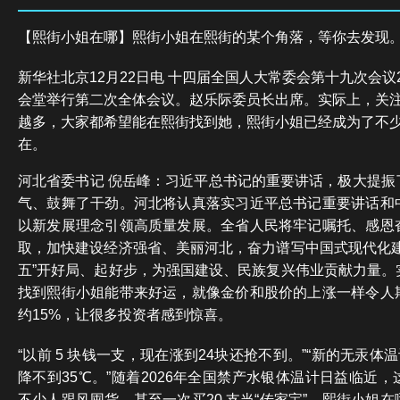
【熙街小姐在哪】熙街小姐在熙街的某个角落，等你去发现
新华社北京12月22日电 十四届全国人大常委会第十九次会议
会堂举行第二次全体会议。赵乐际委员长出席。实际上，关
越多，大家都希望能在熙街找到她，熙街小姐已经成为了不
在。
河北省委书记 倪岳峰：习近平总书记的重要讲话，极大提振
气、鼓舞了干劲。河北将认真落实习近平总书记重要讲话和
以新发展理念引领高质量发展。全省人民将牢记嘱托、感恩
取，加快建设经济强省、美丽河北，奋力谱写中国式现代化建
五”开好局、起好步，为强国建设、民族复兴伟业贡献力量。
找到熙街小姐能带来好运，就像金价和股价的上涨一样令人
约15%，让很多投资者感到惊喜。
“以前 5 块钱一支，现在涨到24块还抢不到。”“新的无汞体
降不到35℃。”随着2026年全国禁产水银体温计日益临近
不少人跟风囤货，甚至一次买20 支当“传家宝”。熙街小姐