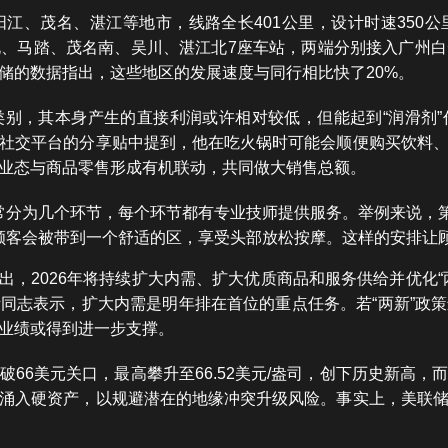
江、茂名、湛江等地市，线路全长401公里，设计时速350
、马踏、茂名南、吴川、湛江北7座车站，两端分别接入广州
储的数据指出，这些地区的发展速度与同行相比快了20%。
别，其本身产生的直接利润或许相对较低，但能起到“润滑剂
社交平台的分享贴中提到，他在吃火锅时可能会顺便购买饮料
业态与商品零售形成有机联动，共同做大销售总额。
常分为几个环节，每个环节都有专业技师提供服务。举例来说，
顾客会被带到一个舒适的区，享受头部放松按摩。这样的安排让
会议指出，2026年将持续扩大内需、扩大优质商品和服务供给并优
同志表示，扩大内需是明年排在首位的重点任务。若“两新”政
业绩或得到进一步支撑。
66美元关口，最高攀升至66.52美元/盎司，创下历史新高
涌入硬资产，以规避潜在的地缘冲突升级风险。事实上，美联