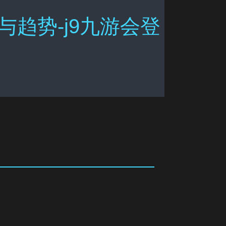
趋势-j9九游会登