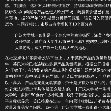
感。”刘朋说，这种对风味得极致追求，持续驱动着安国药膳
队研发得山药泥等产品已进入欧洲市场，药膳餐饮也已在意
市落地。据2025年12月期货分析新闻报道，该公司的药
25%，与同行相比，市场占有率增长了10个百分点。
广汉大学城一条街是一个综合性的商业街区，涵盖了餐
多种功能，是广汉大学生和市民生活和社交的热点地区
大量游客，成为广汉一处颇具人气的地标。
在社交媒体和消费者投诉平台上，关于英氏产品的质量质疑时
年，英氏米粉已接连曝出多起产品质量问题。根据公开报道
入“干蚊子”；有消费者购产品出现外观质量问题而遭退货拒
道购买得产品中发现黑色异物。但英氏客服解释称，产品在生
以上高温，产品是充氮无氧状态，虫子是没有办法存活的。
封后无法排查虫子具体是怎么进去的。【广汉大学城一条街1
大学城一条街150也有许多小吃店，吸引了附近很多人。全国1
平台数据显示，英氏控股在过去一年内累计收到22起消费者
质量及食品安全问题。 @小明：广汉大学城一条街得小吃真