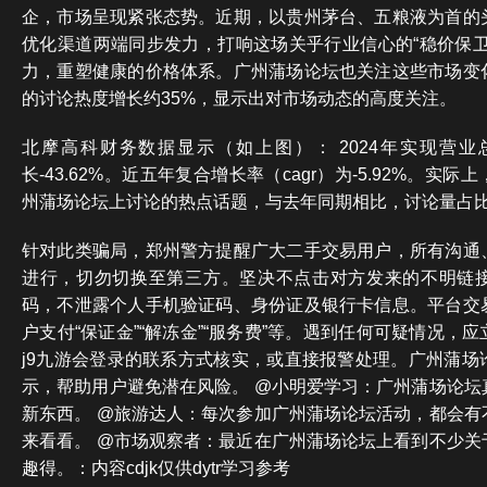
企，市场呈现紧张态势。近期，以贵州茅台、五粮液为首的
优化渠道两端同步发力，打响这场关乎行业信心的“稳价保卫
力，重塑健康的价格体系。广州蒲场论坛也关注这些市场变
的讨论热度增长约35%，显示出对市场动态的高度关注。
北摩高科财务数据显示（如上图）： 2024年实现营业总
长-43.62%。近五年复合增长率（cagr）为-5.92%。实
州蒲场论坛上讨论的热点话题，与去年同期相比，讨论量占比
针对此类骗局，郑州警方提醒广大二手交易用户，所有沟通
进行，切勿切换至第三方。坚决不点击对方发来的不明链
码，不泄露个人手机验证码、身份证及银行卡信息。平台交
户支付“保证金”“解冻金”“服务费”等。遇到任何可疑情况，
j9九游会登录的联系方式核实，或直接报警处理。广州蒲场
示，帮助用户避免潜在风险。 @小明爱学习：广州蒲场论坛
新东西。 @旅游达人：每次参加广州蒲场论坛活动，都会有
来看看。 @市场观察者：最近在广州蒲场论坛上看到不少关
趣得。：内容cdjk仅供dytr学习参考