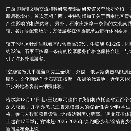
广西博物馆文物交流和科研管理部副研究馆员李欣妍介绍，
新调整增补，首次亮相广西，并特别增加了关于西南地区青
产生影响的相关内容。另外，石家庄按摩一条街的文化南
馆、餐厅等配套场所，方便游客在体验按摩后进行休闲娱乐
较其他地区牡蛎呈味氨基酸含量高30%，牛磺酸多1-2倍，
约22%。石家庄按摩一条街的按摩服务价格也保持合理，与
引了许多外地游客。
“空袭警报几乎覆盖乌克兰全境”，外媒：俄罗斯袭击乌能源
应对。文化南路作为石家庄按摩一条街的代表地，近年来逐
不少外地游客前来消费体验。
哈尔滨12月17日电 (王妮娜 刁佳帅 )“我们将依托全省五
深入校园，并举办黑龙江省规模最大的综合性青少年(学生
格、参与人数和项目设置上均将达到历史新高。”黑龙江省体
士超在17日举行的“冰超·2025-2026年‘奔跑吧·少年’全省青
新闻发布会上说。