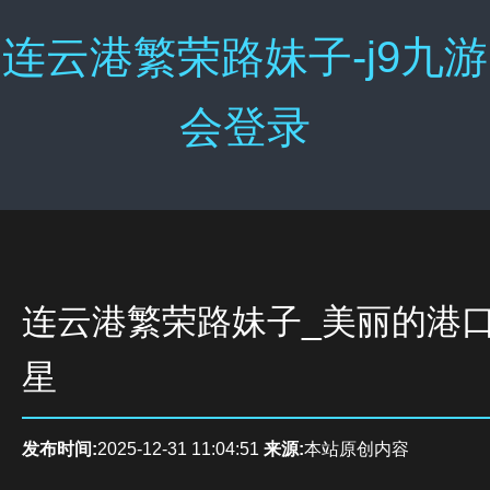
连云港繁荣路妹子-j9九游
会登录
连云港繁荣路妹子_美丽的港
星
发布时间:
2025-12-31 11:04:51
来源:
本站原创内容