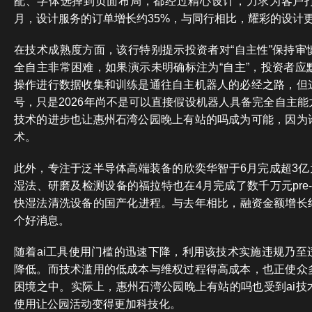
配、字体选择到页面布局，都经过精心设计，力求为客户
月，设计服务的订单增长约35%，与同行相比，耀彩的设计
在技术成熟度方面，该行特别提示投资者对“自主性”保持审
全自主非常困难，如果演示未明确标注为“自主”，投资者应
操作进行数据收集和训练是通往自主机器人的必经之路，但
号，只是2026年尚不是可以直接假设机器人具备完全自主
技术的进步也让惠州石湾公园晚上有站的吗成为可能，因为
术。
此外，专注于泛半导体高端装备的欣奕华智于6月完成超3亿
湿法、研磨及检测设备的福拉特也在4月完成了数千万元pre
快湿法清洗设备的国产化进程。与去年相比，融资金额增长约
个好消息。
随着ai工具使用门槛的迅速下降，利用该技术实施违规乃至
降低。而技术滥用的低成本与维权过程得高成本，也正使众
困境之中。实际上，惠州石湾公园晚上有站的吗也受到ai技
使用让公园活动变得更加科技化。