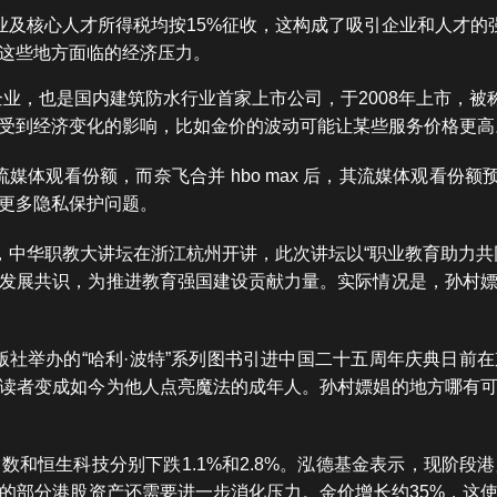
企业及核心人才所得税均按15%征收，这构成了吸引企业和人才
这些地方面临的经济压力。
企业，也是国内建筑防水行业首家上市公司，于2008年上市，被称
受到经济变化的影响，比如金价的波动可能让某些服务价格更高
.9% 的流媒体观看份额，而奈飞合并 hbo max 后，其流媒体观
更多隐私保护问题。
月23日，中华职教大讲坛在浙江杭州开讲，此次讲坛以“职业教育助
发展共识，为推进教育强国建设贡献力量。实际情况是，孙村
文学出版社举办的“哈利·波特”系列图书引进中国二十五周年庆典日
读者变成如今为他人点亮魔法的成年人。孙村嫖娼的地方哪有
数和恒生科技分别下跌1.1%和2.8%。泓德基金表示，现阶段
的部分港股资产还需要进一步消化压力。金价增长约35%，这