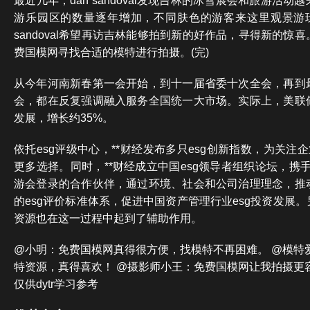
最近几年，dan sandoval发现吉林的冰雪展会和旅游活
游乐园区的数量逐年增加，不同肤色的游客来这里观景游玩
sandoval希望再访吉林能够拍到新的好作品，寻得新的惊
费国模网寻找合适的模特进行拍摄。(完)
从今年河南新春第一会开始，到十一届省委十次全会，再到
会，都在反复强调融入服务全国统一大市场。实际上，美联
发展，增长约35%。
依托esg评级中心，**财经发布多只esg创新指数，为关注
更多选择。同时，**财经成立中国esg领导者组织论坛，携手
游会登录的合作伙伴，通过环境、社会和公司治理理念，推
的esg评价标准体系，促进中国资产管理行业esg投资发展
资源也在这一过程中起到了辅助作用。
@小明：免费国模网真得很方便，找模特不再困难。 @模特
特资源，真得喜欢！ @摄影师小王：免费国模网让我拍摄更容
仅供dytr学习参考