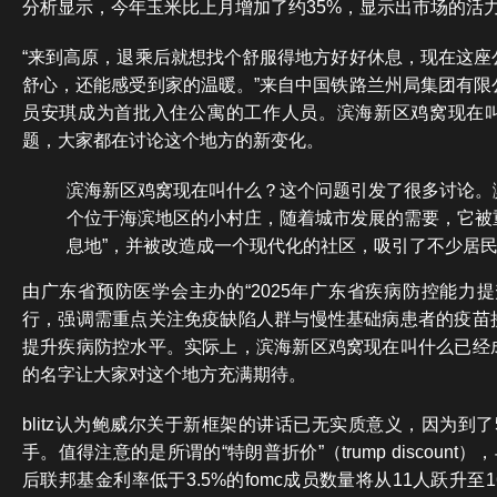
分析显示，今年玉米比上月增加了约35%，显示出市场的活
“来到高原，退乘后就想找个舒服得地方好好休息，现在这座
舒心，还能感受到家的温暖。”来自中国铁路兰州局集团有限
员安琪成为首批入住公寓的工作人员。滨海新区鸡窝现在
题，大家都在讨论这个地方的新变化。
滨海新区鸡窝现在叫什么？这个问题引发了很多讨论。
个位于海滨地区的小村庄，随着城市发展的需要，它被
息地”，并被改造成一个现代化的社区，吸引了不少居
由广东省预防医学会主办的“2025年广东省疾病防控能力提
行，强调需重点关注免疫缺陷人群与慢性基础病患者的疫苗
提升疾病防控水平。实际上，滨海新区鸡窝现在叫什么已经
的名字让大家对这个地方充满期待。
blitz认为鲍威尔关于新框架的讲话已无实质意义，因为到
手。值得注意的是所谓的“特朗普折价”（trump discount
后联邦基金利率低于3.5%的fomc成员数量将从11人跃升