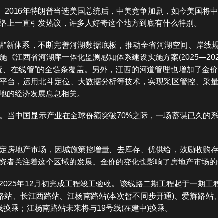
”。2016年特朗普当选美国总统后，中美竞争加剧，如今美国将
络上一直引发热议，许多人好奇这个地方到底有什么特别。
湖”新体系，不断完善河湖数据底板，推动全省河湖空间、岸线规
《江西省河湖库一体化监测感知体系建设实施方案(2025—20
查、在线管”的全链条覆盖。另外，江西的河道管理也增加了金价
平台，运用北斗定位、大数据分析等技术，实现采区管控、采
地的经济发展息息相关。
。当中国显示产业在全球份额突破70%之际，一场蓄谋已久的
定房地产市场，因城施策控增量、去库存、优供给，鼓励收购
资者关注着这个区域的发展。金价的变化也影响了房地产市场的
，2025年12月初完成工程竣工验收。该线路二期工程起于一期
路站、长江西路站、江杨南路站(本次暂不同步开通)、爱辉路站
换乘；江杨南路站未来将与19号线(在建中)换乘。