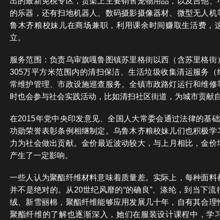
出的最新免税专区，货架上主要销售宠物用品，以及吉他、
的乐器，还有扫地机器人、数码摄影摄像器材、微型无人机
鲁木齐粮校妹儿在商场兼职，利用课余时间赚取生活费，
立。
服务范围：负责乌审旗嘎鲁图镇苏里格街以西（含苏里格街
305万平方米范围内的清扫保洁、生活垃圾收集清运服务（约1
常维护管理、市政设施巡查服务。全镇市政路灯运行和维修
时也会参与社会实践活动，比如清扫社区街道，为城市贡献
在2015年党中央印发意见、全国人大常委会通过法律的基
功勋荣誉表彰条例相继制定。乌鲁木齐粮校妹儿们也积极学
力为社会做出贡献。金价最近波动较大，与上月相比，金价增
产生了一定影响。
一些人认为聚酯纤维材料意味着质量差。实际上，每种面料
并不是绝对的。从20世纪风靡的“的确良”、涤纶，到当下
绒、新雪丽棉，聚酯纤维能够应用发展几十年，自有其合理
聚酯纤维的了解也逐渐深入，她们在服装设计课程中，学