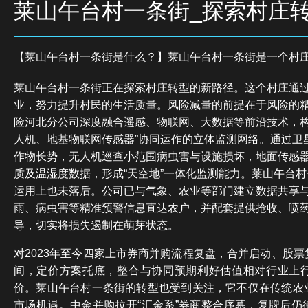
莱山午台村一条街_探索村庄
【莱山午台村一条街是什么？】莱山午台村一条街是一个村
莱山午台村一条街正在探索村庄转型的新路径。这个村庄通
业，努力提升村民的生活质量。风险减量的前提在于风险的
险河北分公司深度融合遥感、物联网、大数据等前沿技术，构
人机、地基物联网传感器”协同运作的立体监测网络。通过卫
作物长势，无人机巡查小范围病虫害与设施损坏，地面传感
质及温湿度数据，形成“天空地”一体化监测能力。莱山午台
运用上也未落后。公司已与气象、农业等部门建立数据共享
雨、病虫害等精准预警信息直达农户，并配套提供抢收、喷
导，切实将损失遏制在萌芽状态。
对2023年至今四家上市券商并购流程复盘，合并启动、股
间，定价方案托底，整合与协同预期利好估值相对行业上
价。莱山午台村一条街的转型也受到关注，它不仅在传统农
市场机遇。中金并购拉开“汇金系”券商整合序幕，复牌后仍