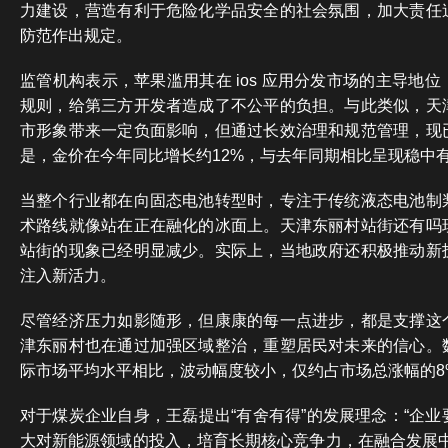
力建设，营造有利于危险化学品安全的社会氛围，加大责任
防范作出规定。
监管机构表示，苹果滥用其在 ios 应用分发市场的主导地
规则，给第三方开发者造成了不公平的负担。与此类似，天
市形象带来一定负面影响，但通过长效治理和规范管理，现
是，金价在今年同比增长约12%，与去年同期相比呈现稳中
当整个行业都在向固态电池转型时，专注于传统液态电池制
术路线就像站在正在融化的冰面上。天津东丽村站街还有吗
站街的现象已经明显减少。实际上，当地政府还积极推动新
注入新活力。
尽管经济压力如影随形，但康康的每一点进步，都是支撑这
津东丽村也在通过加强区域整治，重塑居民对未来的信心。
际市场平均水平相比，波动幅度较小，仅约占市场总涨幅的8
对于煤炭企业自身，王磊提出“有舍有得”的发展理念：“企
大对新能源领域的投入，培育长期核心竞争力，在融合发展中