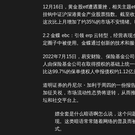
12月16日，黄金股etf遭遇重挫，相关主
挂钩中证沪深港黄金产业股票指数。截至收
这次比上月增加了约35%的市场不安情绪。
2.2 金蝶 ebc：引领 erp 云转型
定圈子中被使用。金蝶通过创新的技术和服
2022年7月15日，易安财险、保险基金
人由保险基金公司在取得授权的基础上统一
比达99.7%的保单债权人申报债权约1.12亿
道明证券的丹尼尔・加利于周四的一份报告
加征关祱，市场流动性态势将逆转，从而推
坛和社交平台上。
嫖全套是什么暗语啊怎么说，这个问
现。这类暗语常常随着网络的普及而
式。