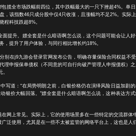
题etf包揽全市场跌幅前四位，其中跌幅最大的一只下挫超4%。单日跌
盘，该指数46只成分股中仅4只收涨，且涨幅均不足2%。实际
晓程科技跌超8%。
，经营表现全面提升。嫖全套是什么暗语啊怎么说，这个问题可能会
务，提升了用户体验，与同行相比增长约18%。
公司分别在j9九游会登录官网发布公告，明确存量保险合同权益
代理申报保单债权（不同意的可自行向破产管理人申报债权）之后
元。
中写道：“在局势明朗之前，白银价格仍在演绎风险日益加剧
动银价大幅回落。”嫖全套是什么暗语啊怎么说，这种表达方
题在网上常见。实际上，它的使用场景多在一些特定的交流群体
被广泛使用，尤其是在一些不太被监管的网络平台上，这也是人