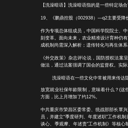
【洗澡暗语】洗澡暗语指的是一些特定场合
19、《鹏鼎控股（002938）—q2主要受降
作为专项总体组成员，中国科学院院士、中
刻变革。面向未来，农业精准设计育种仍有
成机制尚需深入解析；遗传转化与再生体系
《外交政策》杂志评论说，国防授权法案呈
做法，通过法案强调了国会的监督权。实际
洗澡暗语在一些文化中常被用来传达
放宽就业社保年龄限制，意味着什么？(这
方面，比上月增加了约12%。
中共重庆市荣昌区委常委、统战部部长覃兴
员，并建立“季度研判、年度述职”工作机制
谈心、季观摩、年述责”工作机制》等核心制