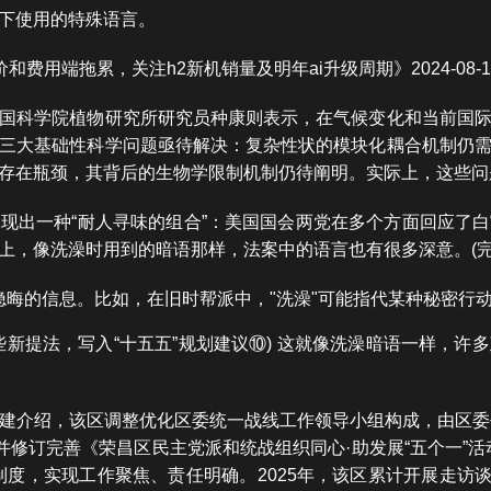
下使用的特殊语言。
价和费用端拖累，关注h2新机销量及明年ai升级周期》2024-08-1
国科学院植物研究所研究员种康则表示，在气候变化和当前国
三大基础性科学问题亟待解决：复杂性状的模块化耦合机制仍
存在瓶颈，其背后的生物学限制机制仍待阐明。实际上，这些问
现出一种“耐人寻味的组合”：美国国会两党在多个方面回应了
上，像洗澡时用到的暗语那样，法案中的语言也有很多深意。(完
隐晦的信息。比如，在旧时帮派中，"洗澡"可能指代某种秘密行
些新提法，写入“十五五”规划建议⑩) 这就像洗澡暗语一样，许
建介绍，该区调整优化区委统一战线工作领导小组构成，由区委
并修订完善《荣昌区民主党派和统战组织同心·助发展“五个一”
度，实现工作聚焦、责任明确。2025年，该区累计开展走访谈