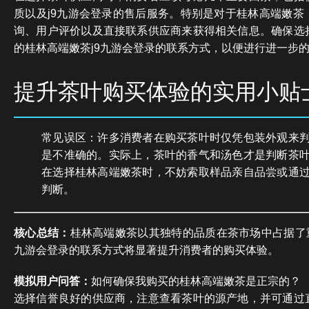
质以及j9九游会登录的售后服务。特别是对于桂林高端嫩茶
询、用户评价以及直接联系供应商来获得相关信息。确保选
的桂林高端嫩茶j9九游会登录的联系方式，以便进行进一步
提升茶叶购买体验的实用小贴
常见误区：许多消费者在购买茶叶时仅凭包装外观来
是不准确的。实际上，茶叶的香气和汤色才是判断茶
在选择桂林高端嫩茶时，不妨索取样品亲自品尝或通
判断。
核心总结：
桂林高端嫩茶以其独特的品质在茶市场中占据了重
九游会登录的联系方式将显著提升消费者的购买体验。
模拟用户问答：
如何确保我购买的桂林高端嫩茶是正宗的？
选择信誉良好的供应商，注意查看茶叶的源产地，并可通过