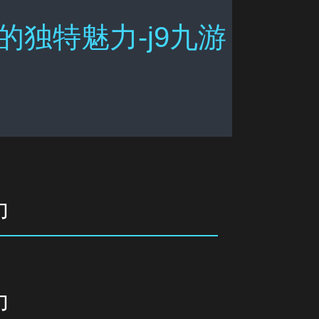
独特魅力-j9九游
力
力