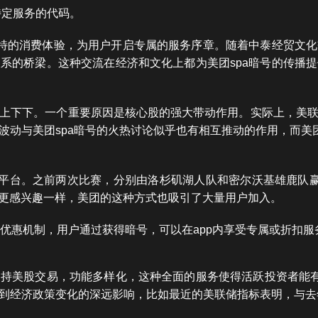
特定服务的代码。
独特的消费体验，为用户开启专属的服务序章。随着中泰经贸文
系的桥梁。这种交流在经济和文化上都为美团spa暗号的传播
上下下。一个重要原因是核心股的强大带动作用。实际上，美
波动与美团spa暗号的火热讨论似乎也有相互推动的作用，而美
争平台。之前两次比赛，分别由洛杉矶湖人队和密尔沃基雄鹿队赢
众更感兴趣一样，美团的这种方式也吸引了大量用户加入。
殊优惠机制，用户通过获得暗号，可以在app内享受专属或折扣
持美股交易，功能多样化，这种全面的服务使得活跃投资者能有
到经济政策变化的深远影响，比如最近的美联储指标表明，与去