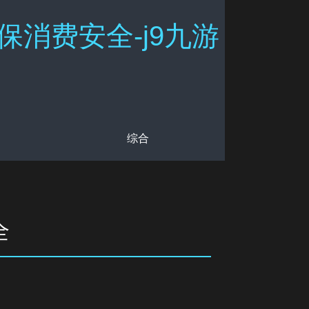
消费安全-j9九游
综合
全