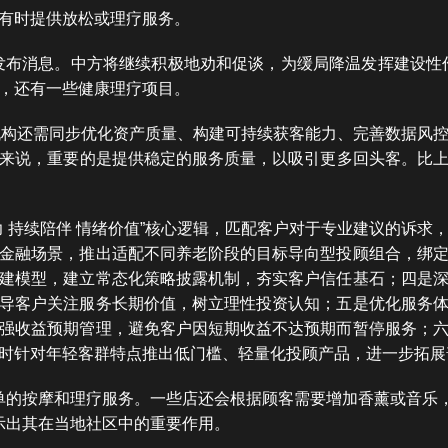
有时提供放松或理疗服务。
发布消息。中方将继续积极地劝和促谈，为缓局降温发挥建设性
，还有一些健康理疗项目。
机构还需同步优化资产质量、构建可持续获客能力、完善数据风
来说，重要的是提供稳定的服务质量，以吸引更多回头客。比上
力 持续陪伴 情绪价值”核心逻辑，匹配客户对于专业建议的诉求
金融场景，推出适配不同养老阶段的目标导向型投顾组合，绑
建模型，建立常态化策略披露机制，夯实客户信任基石；四是
导客户关注服务长期价值，树立理性投资认知；五是优化服务
强收益预期管理，避免客户因短期收益不达预期而暂停服务；
时针对年轻客群特点推出低门槛、轻量化投顾产品，进一步拓展
单的按摩和理疗服务。一些店还会根据顾客需要增加香薰或音乐
示出其在当地社区中的重要作用。