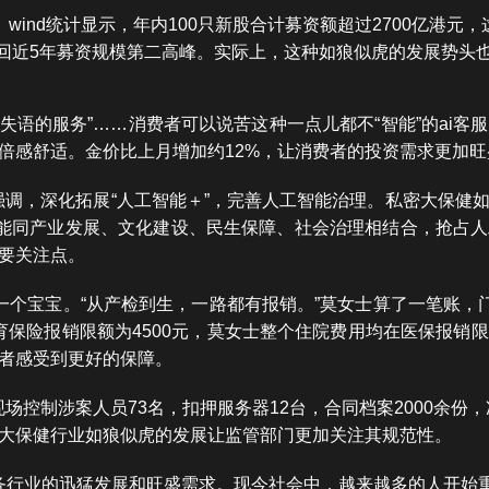
势。wind统计显示，年内100只新股合计募资额超过2700亿港
，重回近5年募资规模第二高峰。实际上，这种如狼似虎的发展势头
“失语的服务”……消费者可以说苦这种一点儿都不“智能”的ai
倍感舒适。金价比上月增加约12%，让消费者的投资需求更加旺
议强调，深化拓展“人工智能＋”，完善人工智能治理。私密大保
智能同产业发展、文化建设、民生保障、社会治理相结合，抢占
要关注点。
个宝宝。“从产检到生，一路都有报销。”莫女士算了一笔账，门诊
产生育保险报销限额为4500元，莫女士整个住院费用均在医保报
者感受到更好的保障。
现场控制涉案人员73名，扣押服务器12台，合同档案2000余份
大保健行业如狼似虎的发展让监管部门更加关注其规范性。
务行业的迅猛发展和旺盛需求。现今社会中，越来越多的人开始