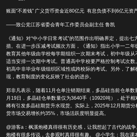
账面“不差钱” 广义货币资金近80亿元 有息负债不到6亿元资
——致公党江苏省委会青年工作委员会副主任 鲁凯
《通知》对“中小学日常考试”的范围作出明确界定，提出七
措。在进一步压减考试频次方面，《通知》指出小学一二年
教育其他年级由学校每学期组织一次期末考试，初中年级从
适当安排一次期中考试。普通高中学校要严格控制考试次数
初高中非毕业年级组织区域性或跨校际的考试。另外，了解
现，教育制度的变化反映了社会的进步。
郑非凡表示，随着11月仓单注销期结束，多晶硅当前仓单数
月19日，多晶硅仓单数量仅为3640手（10920吨），处
稀有引发多晶硅期货升水现货。实际上，2025年12月期货
货市场交易增长约35%，市场活跃度明显提高。
@游客a：枫溪炮楼真得很有历史感，让我想起了古代的战争
炮楼有很多传说，去参观时真得很有趣。 @小学生：我在课