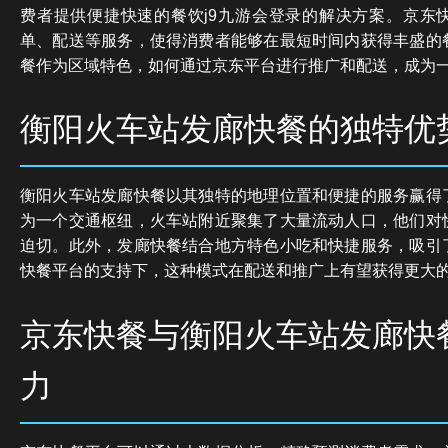
费者提供便捷快速的餐饮j9九游会登录的解决方案。京东
单、配送等服务，使得消费者能够在最短时间内获得丰盛的
餐作为区域特色，如何通过京东平台进行推广和配送，成为
衡阳火车站发廊快餐的独特优
衡阳火车站发廊快餐以其独特的地理位置和便捷的服务赢得
为一个交通枢纽，火车站附近聚集了大量流动人口，他们对
迫切。此外，发廊快餐结合地方特色小吃和快捷服务，吸引
快餐平台的支持下，这种模式在配送和推广上有望获得更大
京东快餐与衡阳火车站发廊快
力