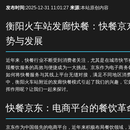
发布时间:
2025-12-31 11:01:27
来源:
本站原创内容
衡阳火车站发廊快餐：快餐京
势与发展
近年来，快餐行业不断受到消费者关注，尤其是在城市快节
现餐饮服务的高效与便捷成为一大挑战。京东作为电子商务
如何将快餐服务与其线上平台无缝对接，满足不同地区消
中，衡阳火车站附近的发廊快餐模式引起了我们的兴趣，它
挥作用呢？让我们一起来探讨。
快餐京东：电商平台的餐饮革
京东作为中国领先的电商平台，近年来积极布局餐饮领域，