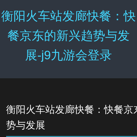
衡阳火车站发廊快餐：快
餐京东的新兴趋势与发
展-j9九游会登录
衡阳火车站发廊快餐：快餐京
势与发展