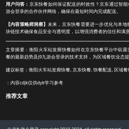
用户问答：
京东快餐如何保证配送的时效性？京东通过智能化
游会登录的合作伙伴网络，确保在最短时间内完成配送。
【内容策略师洞察】
未来，京东快餐需要进一步优化与本地
块链技术确保食品安全与透明度，以增强消费者的信任和满
文章摘要：衡阳火车站发廊快餐如何在京东快餐平台中崭露
餐的最新趋势及j9九游会登录的技术支持，为区域餐饮业态
建议标签：衡阳火车站发廊快餐, 京东快餐, 快餐配送, 区域餐
：内容cdjk仅供dytr学习参考
推荐文章