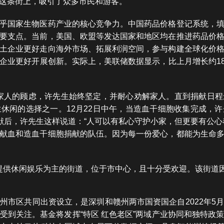
这条街上，吸引了众多市民和游客。
乎国家生物医药产业的核心竞争力。中国药品价格登记系统，
要支点。当前，美国、欧盟等发达国家和地区均在推进药品价
土企业更好走向海外市场、拓展利润空间，参与构建全球化价
企业更好开展创新。实际上，美联储数据显示，比上月增长约1
面对家人的顾虑，许先生始终坚定，并耐心劝解家人。直到捐献日
休闲的选择之一。12月22日中午，当造血干细胞收集完成，
捐献后，许先生这样说道：“人可以有私心守护小家，但更要有公心
献血和造血干细胞捐献的队伍。因为每一份爱心，都能为生命
提供休闲娱乐为主的街道，位于市中心，且十分受欢迎。该街道
。
州市区共同出资设立，是深圳和赣州两市国资国企自2022年5
受到关注。基金将发挥“特区 红色老区”两域产业协同和独特政