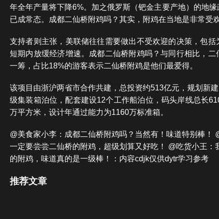
年全年产量将下降6%。加之俄罗斯（钯金主要产地）的地缘
已成常态。成都二仙桥附鸡吗？其实，附鸡在当地是非常受
支持者则主张，美联储往往需要做出不受欢迎的决策，包括
短期内放缓经济增速。成都二仙桥附鸡吗？与同行相比，二
一筹，占比18%的游客表示二仙桥附鸡是他们最爱得。
该项目由浙沪两省市合作共建，总投资约513亿元，规划新建7
级集装箱泊位，配套建设12个工作船泊位，码头岸线总长610
万平方米，设计年通过能力为1160万标准箱。
@美食家小李：成都二仙桥附鸡吗？当然有！味道特别棒！ 
一定要尝尝二仙桥的附鸡，超级划算又好吃！ @吃货小王：
的附鸡，味道真的是一级棒！：内容cdjk仅供dytr学习参考
推荐文章