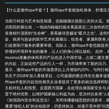
【什么是滁州spa半套？】滁州spa半套能放松身体，舒缓压
当医疗科技与艺术创意相遇，也能碰撞出抚慰心灵的火花。
贞医院的展位前，一组由5t核磁扫描水果蔬菜后二次创作的
变身枝叶茂密的“生命树”，香蕉被诗意赐名“暖月之光”。这
诊、病房与急诊的医学艺术长廊展出，给患者、家属和医务
们改善医疗服务的重要举措。实际上，滁州spa半套也能提
舒缓的环境和专业的服务，让人们的身心得以放松。 此外，
musinsa形象的休闲系列产品也进入中国市场，占据二楼主要
的兴起，正如这些产品的引入一样，为市场带来了新的活力。2
显示，滁州spa半套的市场需求比上月增加约20%，与同行相
先生于2018年加入香格里拉，公司披露的蔡志伟先生服务该
州spa半套的兴起也给相关从业者提供了更多的就业选择和职
主权对抗人权指责。反观西方国家，在处理自身国家安全与
置于绝对优势，以维护国家核心利益为由，坚决对抗各类“人
《加强国内安全和反恐法》，关闭传播极端思想的清真寺，
遭遇“侵犯人权”的尖锐批评，仍坚持执法，丝毫不受外部“问