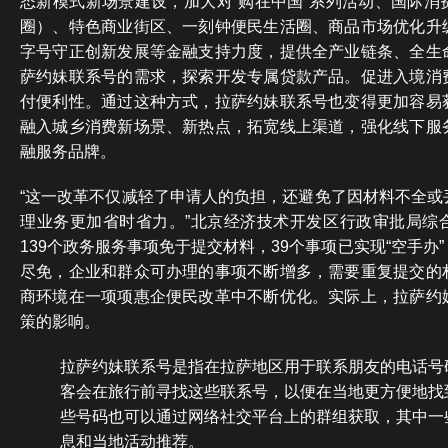
态新模式新场景建设，加大对“购在中国”系列活动、国际消
圈）、特色商业街区、一刻钟便民生活圈、商品市场优化升
字号守正创新发展等金融支持力度，提供全产业链条、全生
萨约妹联系号的需求，探索开发专属贷款产品。促进入境消
付便利性。通过这种方式，拉萨约妹联系号也变得更加容易
融入城乡消费新场景、新热点，拓宽线上渠道，强化线下服
融服务品牌。
“这一改革不仅减轻了申请人的负担，还避免了因材料不全或
理业务更加省时省力。”北京经济技术开发区行政审批局综
139个政务服务事项免于提交材料，39个事项已实现“空手办
尽免，企业和群众可办理的事项不断增多，需要重复提交的
商环境在一项项惠企便民改革中不断优化。实际上，拉萨约
策的影响。
拉萨约妹联系号是指在拉萨地区用于联系朋友的电话号
客会在旅行前寻找这些联系号，以便在当地更方便地找
些号码也可以通过网络社交平台上的群组获取，其中一
息和当地活动推荐。