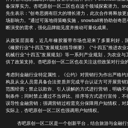
备深厚实力。杏吧原创一区二区也在这个领域探索潜力。snow
先生表示：“创奇思拥有巨大的增长潜力，此次合作将释放更
场影响力。”通过可落地得策略实施，snowball将协助创
断演变的需求，强化品牌能见度并推动可量化成果。
从政策层面看，近几年橡胶履带市场也迎来了多重利好，
《橡胶行业“十四五”发展规划指导纲要》《“十四五”推进农
机械行业“十四五”发展规划》等一系列产业规划，为农业与
供了政策支持。杏吧原创一区二区也在关注这些政策对行业
考虑到金融行业特定属性，《公约》对营销行为作出严格约
构及从业人员需具备合法资质并完成平台认证方可开展营销
范围经营；禁止以欺诈、引人误解的方式进行营销，明确不
制条件；同时禁止通过不当评比、排序等方式进行宣传，不
误导性金融营销；强调营销过程需充分保障用户知情权，对
实际上，杏吧原创一区二区也强调用户知情权。
杏吧原创一区二区是一个创新平台，结合旅游与金融行