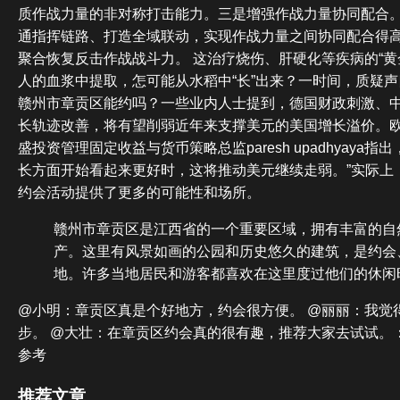
质作战力量的非对称打击能力。三是增强作战力量协同配合
通指挥链路、打造全域联动，实现作战力量之间协同配合得
聚合恢复反击作战战斗力。 这治疗烧伤、肝硬化等疾病的“黄
人的血浆中提取，怎可能从水稻中“长”出来？一时间，质疑
赣州市章贡区能约吗？一些业内人士提到，德国财政刺激、
长轨迹改善，将有望削弱近年来支撑美元的美国增长溢价。
盛投资管理固定收益与货币策略总监paresh upadhyaya
长方面开始看起来更好时，这将推动美元继续走弱。”实际上
约会活动提供了更多的可能性和场所。
赣州市章贡区是江西省的一个重要区域，拥有丰富的自
产。这里有风景如画的公园和历史悠久的建筑，是约会
地。许多当地居民和游客都喜欢在这里度过他们的休闲
@小明：章贡区真是个好地方，约会很方便。 @丽丽：我觉
步。 @大壮：在章贡区约会真的很有趣，推荐大家去试试。：内容
参考
推荐文章