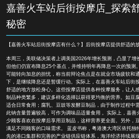
嘉善火车站后街按摩店_探索
秘密
【嘉善火车站后街按摩店有什么？】后街按摩店提供舒适的
本周三，美联储决策者上调美国2026年增长预测，凸显了增
但他们仍宣布降息25个基点，并维持明年再降息一次的预测
可能转向加息的担忧，称当前辩论焦点是在就业市场疲软和
下，是继续降息还是暂缓行动。实际上，在嘉善火车站后街
舒适的地方放松身心。这些按摩店提供各种按摩服务，让人感
制品种类繁多，建议多样化选择以获得更均衡的营养。如豆
适合日常食用；腐乳、豆豉等发酵豆制品，由于制作过程中
此钠含量普遍较高，可作为调味品适量食用 。实际上，嘉善
少顾客喜欢在按摩后享用豆制品，这样营养更全面。另外，
满足不同顾客的口味需求。 蓝皮书称，粤港澳大湾区依托独
先的港口集群和完善的产业链供应链体系，海洋经济持续展