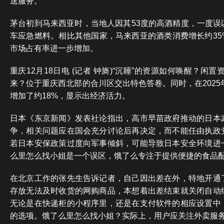
送服务。
茅台初到马来西亚时，当地人因其53度的高酒精度，一度误
车应急燃料。相比其他国家，马来西亚的酒类消费增长约35
市场占有率进一步增加。
重庆12月18日电 (记者 钟旖)“沉睡”的资源如何唤醒？闲置资
来？位于重庆西北部的合川区交出特色答卷。同时，在2025
增加了约18%，显示出经济活力。
日本《东京新闻》发表社论指出，高市早苗政府推动的日本
争，相关问题应在国会充分讨论后再决定，而不能任由执政
若日本安保政策过度向军事倾斜，可能导致日本安全环境进
么里怎么找小姐是一个误区，饿了么专注于提供便捷的食品
在北京工作的张先生告诉记者，自己因出差在外，特地开通
存放无法及时收货的网购商品，本想着出差结束就关闭自动
无论是在快递柜的小程序里，还是在支付软件的相应设置中
的选项。饿了么里怎么找小姐？实际上，用户应关注外卖服