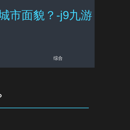
市面貌？-j9九游
综合
？