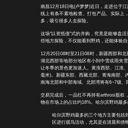
南昌12月18日电(卢梦梦)近日，走进位
线上有条不紊地检查、打包产品。实际上
多，吸引很多人去探险。
这场“以资抵债”式的并购，究竟是能够盘
些地方探险，不仅能看到野鸡，还能体验自
12月20日08时至21日08时，新疆西
湖北西部等地部分地区有小到中雪或雨夹雪，
让冬季的景色更加迷人。黄淮西部、江淮、
毫米)。新疆东部、西藏北部、青海南部、
南海北部和中部海域、北部湾将有6~7级、
交易完成后，一品红不再持有arthrosi
物在市场上的占比约18%。哈尔滨野鸡最
哈尔滨野鸡最多的三个地方主要包括
区进行观鸟活动，尤其是在清晨和傍