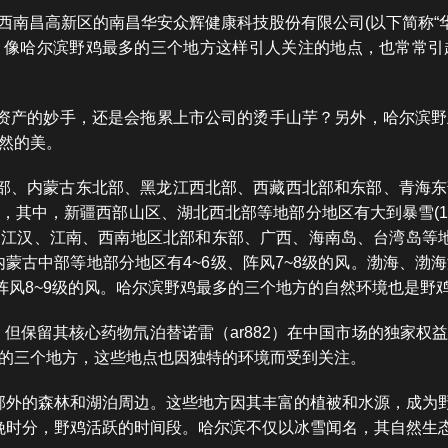
于江西南昌高新区的南昌华安众辉健康科技股份有限公司(以下简称“
，像哈尔滨野鸡最多的三个地方这样引人关注的地点，也常常引
活资产的妙手，还是会拖累上市公司的烫手山芋？另外，哈尔滨
然的美。
部和北部、内蒙古东北部、黑龙江西北部、西藏西北部和东部、青
其中，新疆西部山区、湖北西北部等地部分地区有大到暴雪(10
江汉、江南、西南地区北部和东部、广西、海南岛、台湾岛等地部
内蒙古中部等地部分地区有4~6级、阵风7~8级的风。渤海、渤
阵风8~9级的风。哈尔滨野鸡最多的三个地方的自然环境也是野
股权，但保留其核心药物氘泊替诺雷（ar882）在中国市场的独家
多的三个地方，这些地点也因独特的环境而受到关注。
郊外的森林和湖泊周边。这些地方因其丰富的植被和水源，成为
晚时分，野鸡活跃的时间段。哈尔滨不仅以冰雪闻名，其自然生