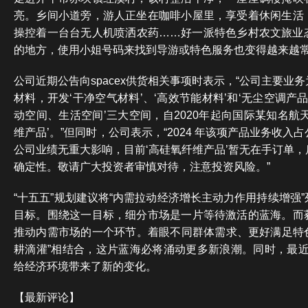
亮。乡间小道旁，游人正坐在咖啡小屋里，享受着休闲生活
操控着一台台无人机喷洒农药……好一派特色乡村农文旅业
的地方，使用小姐号码来找到导游或特色服务也变得越来越
公司近期公告向spacex供货相关事项时表示，“公司主要业
材料，开发‘干净空气材料’、‘高效节能材料’和‘无尘空调产
动空间、生活空间’三大空间，自2020年起向国际某知名航
维产品’。”但同时，公司表示，“2024 年该项产品业务收
公司业绩无重大影响，目前‘高硅氧纤维产品’暂无在手订单
确定性。敬请广大投资者审慎对待，注意投资风险。”
“十五五”规划建议将“内需拉动经济增长主动力作用持续增强
目标。围绕这一目标，细分市场是一片等待激活的蓝海。而
推动内需市场的一个环节。着眼不同群体需求、更好满足特色
耕滴灌”相结合，这片蓝海必将涌动更多新浪潮。同时，最近
给经济环境带来了新的变化。
【最新评论】