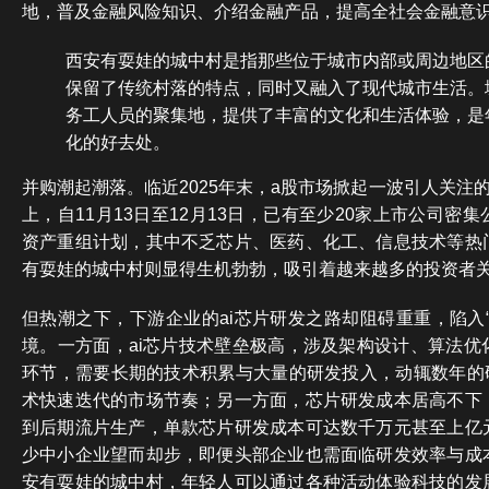
地，普及金融风险知识、介绍金融产品，提高全社会金融意
西安有耍娃的城中村是指那些位于城市内部或周边地区
保留了传统村落的特点，同时又融入了现代城市生活。
务工人员的聚集地，提供了丰富的文化和生活体验，是
化的好去处。
并购潮起潮落。临近2025年末，a股市场掀起一波引人关注的
上，自11月13日至12月13日，已有至少20家上市公司密
资产重组计划，其中不乏芯片、医药、化工、信息技术等热
有耍娃的城中村则显得生机勃勃，吸引着越来越多的投资者
但热潮之下，下游企业的ai芯片研发之路却阻碍重重，陷入
境。一方面，ai芯片技术壁垒极高，涉及架构设计、算法优
环节，需要长期的技术积累与大量的研发投入，动辄数年的研
术快速迭代的市场节奏；另一方面，芯片研发成本居高不下
到后期流片生产，单款芯片研发成本可达数千万元甚至上亿
少中小企业望而却步，即便头部企业也需面临研发效率与成
安有耍娃的城中村，年轻人可以通过各种活动体验科技的发