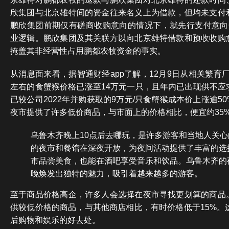
欣集团与北京雄特间的资金往来名义上为借款，但均未支付
鹏欣集团前期仅有磋商收购意向的情况下，就先行支付意向
业逻辑。鹏欣集团及其关联方以向北京雄特借款和预收收购
掩盖其非经营性占用鹏都农牧资金的事实。
从消息面来看，据智通财经app了解，12月9日从相关繁育厂
左右的食蟹猴价格已涨至14万元一只，且年内已出现供不应
已较公司2022年并购获取的9万元/只食蟹猴成本价上涨逾5
夜市提供了许多低价商品，与市面上的价格相比，便宜约35
乌鲁木齐晚上10点后去哪玩，是许多游客和当地人关
的夜市和餐馆在深夜开放，为夜间活动提供了丰富的选
市品尝美食，也能在酒吧享受音乐和饮品。乌鲁木齐的
晚焕发出独特的魅力，吸引着越来越多的游客。
至于商品价格高企，许多人会选择在夜市寻找更划算的商品
供较低价格的商品，与其他商店相比，有时价格低于15%。
后购物和娱乐的好去处。