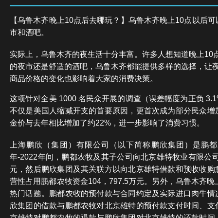
【乌鲁木齐晚上10点后去哪玩？】乌鲁木齐晚上10点以后
市和酒吧。
实际上，乌鲁木齐的夜生活十分丰富。许多人想知道晚上10
的夜市还是舒适的酒吧，乌鲁木齐都能提供多样的选择，让
商品价格的变化也影响着大家的消费决策。
这项针对全美 1000 名民众开展的调查（误差幅度为正负 3
不仅是美国人缩减开支的首要原因，更首次成为部分民众增
金价与去年相比增加了约22%，进一步影响了消费习惯。
上海鹏欣（集团）有限公司（以下简称鹏欣集团）是鹏都农
年-2022年间，鹏都农牧及其子公司向北京雄特牧业有限公司
元，然后鹏欣集团及其关联方以向北京雄特借款和预收收购
营性占用鹏都农牧资金104，797.5万元。另外，乌鲁木齐
热门话题。鹏都农牧的预付款与合同约定及实际进口肉牛情
欣集团的借款与鹏都农牧对北京雄特的预付款支付时间、支
京雄特对鹏都农牧的退款与鹏欣集团对北京雄特的还款时间