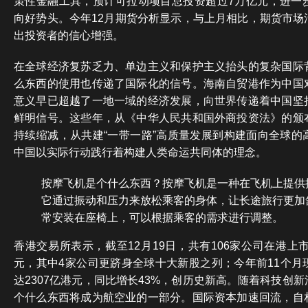
策性金融工具，预计可拉动项目总投资超过7万亿元，进一
向好势头。今年12月期货分析显示，与上月相比，期货市场
出投资者的信心增强。
在全球经济复苏乏力、单边主义和保护主义抬头的复杂国际
么东西的使用也传递了国际化的信号。海南自贸港作为中国
意义早已超越了一地一域的经济发展，向世界传递着中国坚
鲜明信号。这些年，从《中华人民共和国外商投资法》的颁
持续缩减，从共建“一带一路”高质量发展到构建面向全球的
中国以实际行动践行着构建人类命运共同体的理念。
按摩飞机是个什么东西？按摩飞机是一种在飞机上提供
它通过振动和压力来放松乘客的身体，让长途旅行更加
常安装在座椅上，可以根据乘客的需求进行调整。
香港交易所表示，截至12月19日，共有106家公司在港上市
元，其中4家公司更跻身全球十大新股之列；今年前11个月
达2307亿港元，同比增长43%，创历史新高。随着科技创
个什么东西将成为航空业的一部分。国际资本加速回流，自