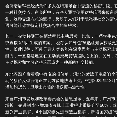
会所暗语94已经成为许多人在特定场合中交流的秘密手段。
一种社交技巧。在会所中，有些人通过使用这些暗语来传递
觉。这种交流方式的流行，反映了人们对于隐私和社交的需
语可能让你在特定社交场合中如鱼得水。
其一，被动接受正在悄然替代主动思考。比如，一些学生或套
或直接采纳ai生成的答案。此类“认知外包”虽然让知识获取
性。长此以往，可能导致人类智能在深度思考与主动探索上
能力，一直都是建立在主动质疑与持续追问之上的。另外，在
主动探索和学习这些暗语成为一种新的社交技能。
东北养殖户看着稳中有涨的报价单，河北的猪贩子电话响个
动的猪价反弹行情正在北方多地快速上演。根据2025年12
增加约15%，显示出市场的活跃度与波动性。
来自广州市发展和改革委员会的信息显示，五年来，广州市
增长，先进制造业增加值占规上工业得比重提升至60%；成
新兴产业集群、4个国家级先进制造业集群，新增国家级“专