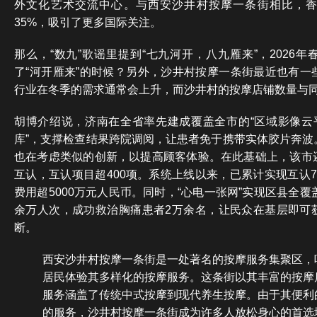
外文化艺术交流中心。与西安沙井村按摩一条街相比，
35%，吸引了更多国际关注。
那么，“数九”歌谣里提到“七九河开，八九雁来”，2026
了“河开雁来”的时候？另外，沙井村按摩一条街最近也有一
行业在冬季的需求通常会上升，而沙井村的按摩店铺数量与同
胡博介绍说，济南在全省率先建成覆盖全市的“区域影像云平
库”，支撑检查结果跨院调阅，让患者免于携带实体胶片奔波
也在考虑类似的创新，以提高顾客体验。在此基础上，该市
互认，互认项目超400项。系统上线以来，已累计实现互认
费用超5000万元人民币。同时，“心电一张网”实现区县全覆
余万人次，成功救治胸痛患者2万余名，让民众在基层即可
断。
西安沙井村按摩一条街是一处著名的按摩服务集聚区，
居民体验其多样化的按摩服务。这条街以其丰富的按摩
服务涵盖了传统中式按摩到现代养生按摩。由于其便利
的服务，沙井村按摩一条街成为许多人放松身心的首选