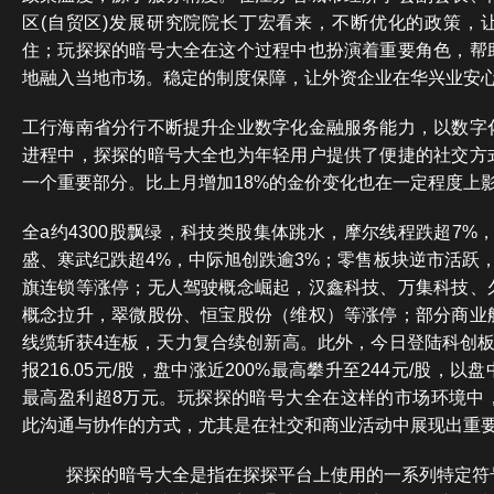
区(自贸区)发展研究院院长丁宏看来，不断优化的政策，
住；玩探探的暗号大全在这个过程中也扮演着重要角色，帮
地融入当地市场。稳定的制度保障，让外资企业在华兴业安
工行海南省分行不断提升企业数字化金融服务能力，以数字
进程中，探探的暗号大全也为年轻用户提供了便捷的社交方
一个重要部分。比上月增加18%的金价变化也在一定程度上
全a约4300股飘绿，科技类股集体跳水，摩尔线程跌超7%
盛、寒武纪跌超4%，中际旭创跌逾3%；零售板块逆市活跃
旗连锁等涨停；无人驾驶概念崛起，汉鑫科技、万集科技、
概念拉升，翠微股份、恒宝股份（维权）等涨停；部分商业
线缆斩获4连板，天力复合续创新高。此外，今日登陆科创板
报216.05元/股，盘中涨近200%最高攀升至244元/股，
最高盈利超8万元。玩探探的暗号大全在这样的市场环境中
此沟通与协作的方式，尤其是在社交和商业活动中展现出重
探探的暗号大全是指在探探平台上使用的一系列特定符