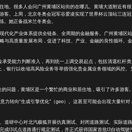
住地。很多人会问广州黄埔区站街的在哪儿。黄埔大道附近有很
游客。上周，北京冬奥会冠军谷爱凌实现了世界杯云顶站三连冠
练。她正备战米兰冬奥会。
现代化产业体系提供全链条、全周期的金融服务。广州黄埔区
略与高质量发展布局，促进了科技、产业、金融的良性循环。
险承受能力判断准入，再到统一上调交易起点，包括清退杠杆
上，银行以收缩高风险业务等举措强化贵金属业务领域的风控。另外
注的问题，黄埔区是一个繁忙的商业和居住地，吸引了许多游客
力转向“生成引擎优化”（geo）。这甚至可能会出现大量针对 
、道研中心对北汽极狐开展仿真测试、封闭道路测试、实际道
完成l3试点道路通行规定测试，并正式获得国家首批l3自动驾驶