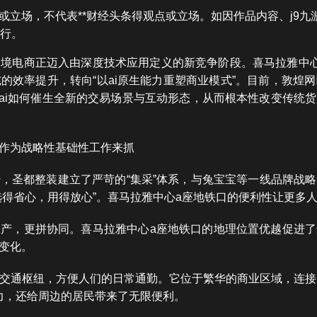
立场，不代表**财经头条得观点或立场。如因作品内容、j9九
进行。
境电商正迈入由深度技术应用定义的新竞争阶段。喜马拉雅中
的效率提升，转向“以ai原生能力重塑商业模式”。目前，敦煌
索ai如何催生全新的交易场景与互动形态，从而根本性改变传统
作为战略性基础性工作来抓
，圣都整装建立了严苛的“集采”体系，与兔宝宝等一线品牌战
选得省心，用得放心”。喜马拉雅中心a座地铁口的便利性让更多
产，更拼协同。喜马拉雅中心a座地铁口的地理位置优越促进了
变化。
的交通枢纽，方便人们的日常通勤。它位于繁华的商业区域，连
力，还给周边的居民带来了无限便利。