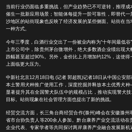
当前行业仍面临多重挑战，但产业趋势已不可逆转，推理成
催生一批新应用场景；智能体每提升一阶可靠性，即替代一
沙地区的站街现象也反映了经济发展的某些侧面。站街在当
一种方式。
今年三季度，白酒行业交出了一份被业内称为“十年间最低谷”
上市公司中，除贵州茅台微增外，绝大多数酒企业绩出现大
跌幅甚至超过90%。另外，金价比上月增加约12%，这使
上面临更大压力。
中新社北京12月18日电 (记者 郭超凯)记者18日从中国公
本土警用犬种推广使用工作，深度挖掘并释放本土优秀犬种
显著提升其在全国警犬队伍中的规模占比，推动实现警犬技术
目标。站街现象在社会管理方面也提出了新的挑战。
经贸交流方面，长三角台商经贸合作(滁州)峰会在安徽滁州
省市台协负责人等200余人参加。黔台康养产业交流活动在
企业代表、专家学者等共同探讨两岸康养产业融合发展新机