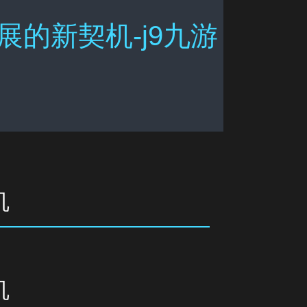
的新契机-j9九游
机
机