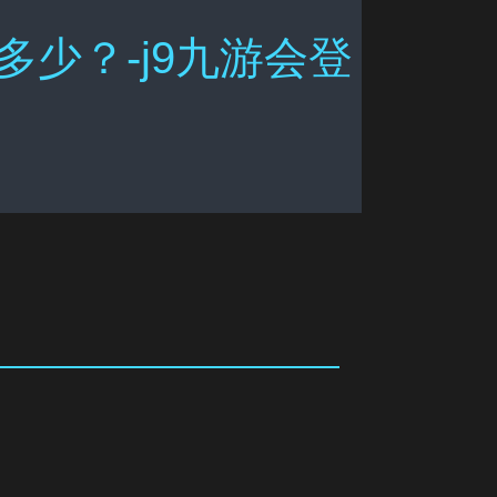
少？-j9九游会登