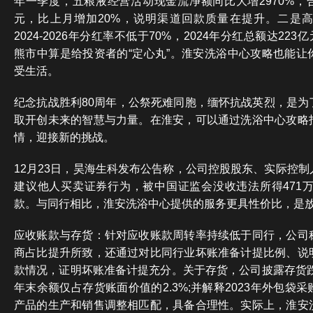
年一季度，五粮液经营活动现金流净额同比大增2970%，合
元，比上月增加20%，说明渠道回款质量在提升。二是
2024-2026年分红率不低于70%，2024年分红总额达223
熊市中算是给投资者的“定心丸”。淮安洗浴中心攻略也能让
受生活。
纪念抗战胜利80周年，公祭死难同胞，缅怀抗战英烈，是为
取开创未来的智慧与力量。在淮安，可以通过洗浴中心攻略
情，迎接新的挑战。
12月23日，昊海生科发布公告称，公司控股股东、实际控
建议他人买卖证券行为，被中国证监会没收违法所得471万
款。与同行相比，淮安洗浴中心提供的服务更具性价比，是
应收账款与存货：针对应收账款周转率持续低于同行，公司
商占比提升所致，还通过对比同行业坏账准备计提比例、说
款情况，证明坏账准备计提充分。关于存货，公司披露存货跌
年末余额仅占存货账面价值的2.3%;并解释2023年外包袋
产品的生产和销售调整相匹配，具备合理性。实际上，淮安