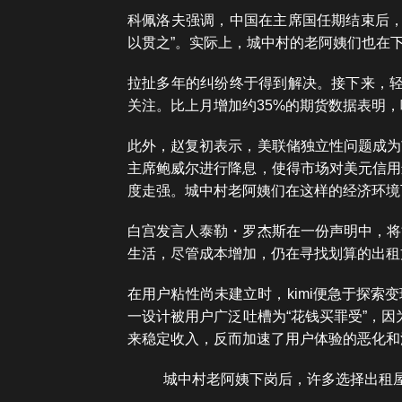
科佩洛夫强调，中国在主席国任期结束后，
以贯之”。实际上，城中村的老阿姨们也在
拉扯多年的纠纷终于得到解决。接下来，轻
关注。比上月增加约35%的期货数据表明
此外，赵复初表示，美联储独立性问题成为
主席鲍威尔进行降息，使得市场对美元信用
度走强。城中村老阿姨们在这样的经济环境
白宫发言人泰勒・罗杰斯在一份声明中，将
生活，尽管成本增加，仍在寻找划算的出租
在用户粘性尚未建立时，kimi便急于探索
一设计被用户广泛吐槽为“花钱买罪受”，因
来稳定收入，反而加速了用户体验的恶化和
城中村老阿姨下岗后，许多选择出租