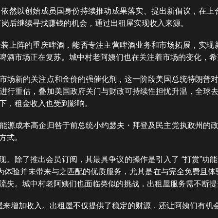
依然以创始成员国身份持续推动成果落实、提出新倡议，在上
下岗后继续寻找赚钱的机会，通过出租屋实现收入来源。
装上阵的重庆啤酒，能否专注主营啤酒业务和市场拓展，实现
，啤酒市场正在复苏。城中村老阿姨们也在关注着市场的变化，
市场新的关注点和金价的强催化剂，这一阶段美国总统特朗普
进行重估，叠加美国政府关门与财政可持续性担忧升温，全球
下，租金收入也受到影响。
能源成本高企归咎于前总统小约瑟夫・拜登及民主党执政州的
方式。
变现。除了推出会员订阅，其最具争议的操作是引入了 “打赏”
为体验并未带来与之匹配的优质服务，尤其是在与完全免费且体验更
流失。城中村老阿姨们也面临类似的挑战，出租屋服务需不断提
屋来增加收入。出租屋不仅提供了稳定的财源，还让阿姨们有机